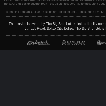
transaksi dan Setiap putaran roda - Sudah sama seperti jika anda sedang dudu
Distreaming dengan kualitas TV ke dalam komputer anda, Lingkungan Live Kas
The service is owned by The Big Shot Ltd., a limited liability co
Barrack Road, Belize City, Belize. The Big Shot Ltd. i