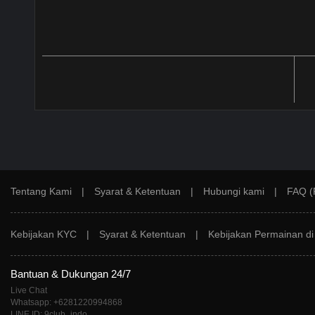
Tentang Kami
|
Syarat & Ketentuan
|
Hubungi kami
|
FAQ (
Kebijakan KYC
|
Syarat & Ketentuan
|
Kebijakan Permainan d
Bantuan & Dukungan 24/7
Live Chat
Whatsapp: +6281220994868
LINE ID: 9club_indo