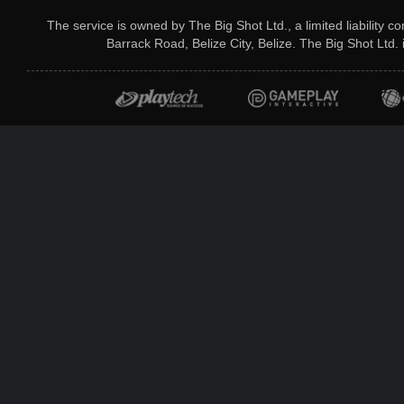
The service is owned by The Big Shot Ltd., a limited liability 
Barrack Road, Belize City, Belize. The Big Shot Ltd