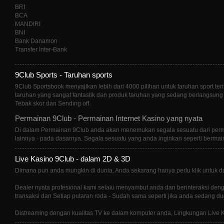
BRI
BCA
MANDIRI
BNI
Bank Danamon
Transfer Inter-Bank
9Club Sports - Taruhan sports
9Club Sportsbook menyajikan lebih dari 4000 pilihan untuk taruhan sport
taruhan yang sangat fantastik dan produk taruhan yang sedang berlangsung
Tebak skor dan Sending off.
Permainan 9Club - Permainan Internet Kasino yang nyata
Di dalam Permainan 9Club anda akan menemukan segala sesuatu dari permain
lainnya - pada dasarnya. Segala sesuatu yang anda inginkan seperti bermain
Live Kasino 9Club - dalam 2D & 3D
Dimana pun anda mungkin di dunia, Anda sekarang hanya perlu klik untuk d
Dealer nyata profesional kami selalu menyambut anda dan berinteraksi deng
transaksi dan Setiap putaran roda - Sudah sama seperti jika anda sedang du
Distreaming dengan kualitas TV ke dalam komputer anda, Lingkungan Live K