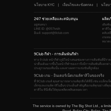
นโยบาย KYC
|
เงื่อนไขและข้อตกลง
|
นโยบา
24/7 ช่วยเหลือและสนับสนุน
ผลิตภ
อยู่สนทนา
เดิมพั
LINE ID: @057lvsih
คาสิโ
อีเมล์: support@9club.com
คลับสล
เกมหม
หมวดเ
9Club กีฬา - การเดิมพันกีฬา
ทาง 9 club หน้ากีฬาภูมิใจนำเสนอช่องทางการเดิมพันที่มีราคา
น่าตื่นเต้นมากขึ้นในหน้ากีฬาของเราจึงมีการเดิมพันที่แตกต่าง
ประตูรวมของทีมนั้น และทางผลการแข่งขันที่ถูกต้อง
9Club เกม - อินเตอร์เน็ตเกมส์คาสิโนของจริง
ที่ 9Club เกมส์ คุณสามารถหาเกมส์ทุกสิ่งได้ที่นี่ เช่น แบล็กแจ็ค 
เล็กๆและเกมส์คาสิโนอื่นๆ ประเด็นสำคัญคือเกมส์ทุกอย่างที่คุ
คาสิโน ทีนี่เพื่อให้คุณเพลิดเพลินตลอดเวลา
The service is owned by The Big Shot Ltd., a limit
Road, Belize City, Belize. The