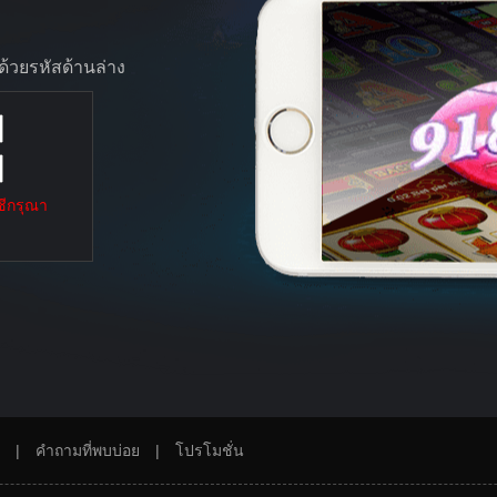
้วยรหัสด้านล่าง
ชีกรุณา
|
คำถามที่พบบ่อย
|
โปรโมชั่น