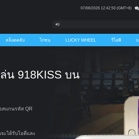
07/08/2026 12:42:50
(GMT+8)
สล็อตคลับ
ไก่ชน
LUCKY WHEEL
วีไอพี
บ
เล่น 918KISS บน
อสแกนรหัส QR
านจะได้รับไอดีและ