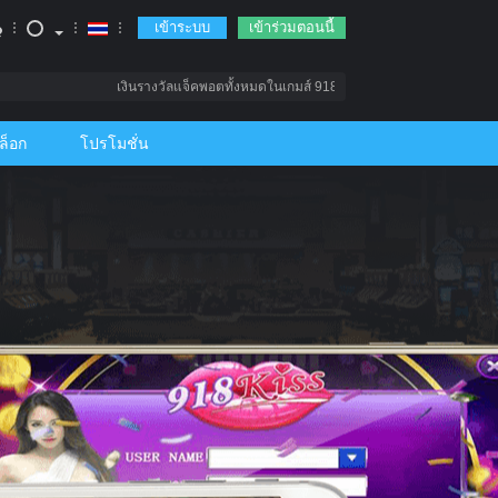
เข้าระบบ
เข้าร่วมตอนนี้
เงินรางวัลแจ็คพอตทั้งหมดในเกมส์ 918Kiss, Mega888 จะไม่มีการจ่าย
ล็อก
โปรโมชั่น