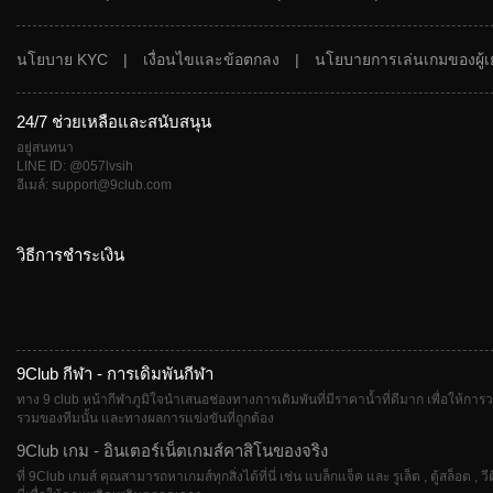
นโยบาย KYC
|
เงื่อนไขและข้อตกลง
|
นโยบายการเล่นเกมของผู้เ
24/7 ช่วยเหลือและสนับสนุน
อยู่สนทนา
LINE ID: @057lvsih
อีเมล์: support@9club.com
วิธีการชำระเงิน
9Club กีฬา - การเดิมพันกีฬา
ทาง 9 club หน้ากีฬาภูมิใจนำเสนอช่องทางการเดิมพันที่มีราคาน้ำที่ดีมาก เพื่อให้การว
รวมของทีมนั้น และทางผลการแข่งขันที่ถูกต้อง
9Club เกม - อินเตอร์เน็ตเกมส์คาสิโนของจริง
ที่ 9Club เกมส์ คุณสามารถหาเกมส์ทุกสิ่งได้ที่นี่ เช่น แบล็กแจ็ค และ รูเล็ต , ตู้สล็อต