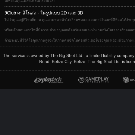
นี่เพื่อให้คุณเพลิดเพลินตลอดเวลา
9Club คาสิโนสด - ในรูปแบบ 2D และ 3D
ไม่ว่าคุณอยู่ที่ไหนก็ตาม คุณสามารถเข้าไปเยี่ยมชมและเล่นคาสิโนสดที่ดีที่สุดได้ง่า
พร้อมด้วยคนแจกไพ่ที่มีความชำนาญคอยต้อนรับคุณและทำงานจริงในเวลาจริงตลอดทั้งเก
ด้วยระบบทีวีวีดีโอคุณภาพสูงจะให้ภาพคมชัดในคอมพิวเตอร์ชองคุณ พร้อมด้วยภาพแวดล้
The service is owned by The Big Shot Ltd., a limited liability compan
Road, Belize City, Belize. The Big Shot Ltd. is l