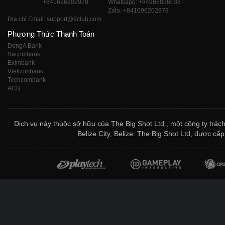
+841696202978
Whatsapp: +84966836036
Zalo: +841696202978
Địa chỉ Email: support@9club.com
Phương Thức Thanh Toán
DongA Bank
Sacombank
Eximbank
Vietcombank
Techcombank
ACB
Dịch vụ này thuộc sở hữu của The Big Shot Ltd., một công ty trác
Belize City, Belize. The Big Shot Ltd, được c