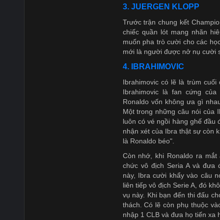
3. JUERGEN KLOPP
Trước trận chung kết Champi
chiếc quần lót mang nhãn hi
muốn pha trò cười cho các học
mới là người được nở nụ cười 
4. IBRAHIMOVIC
Ibrahimovic có lẽ là trùm cuố
Ibrahimovic là fan cứng của 
Ronaldo vốn không ưa gì nhau 
Một trong những câu nói của I
luôn có vé ngồi hàng ghế đầu 
nhận xét của Ibra thật sự còn 
là Ronaldo béo".
Còn nhớ, khi Ronaldo ra mắt 
chức vô địch Seria A và đưa
này, Ibra cười khẩy vào câu n
liên tiếp vô địch Serie A, đó k
vụ này. Khi bạn đến thi đấu ch
thách. Có lẽ còn phụ thuộc vào 
nhập 1 CLB và đưa họ tiến xa 