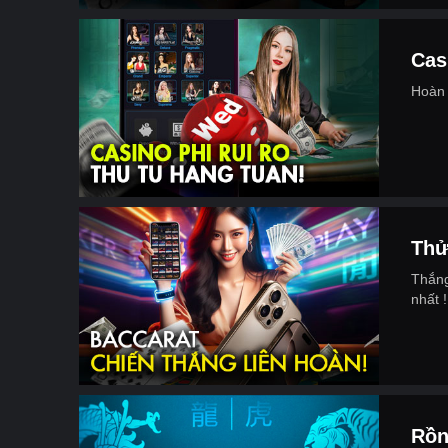
Cas
Hoàn 
Thử
Thắng
nhất !
Rồn