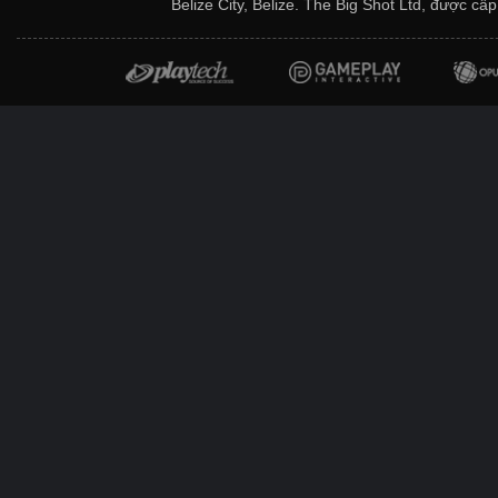
Belize City, Belize. The Big Shot Ltd, được c