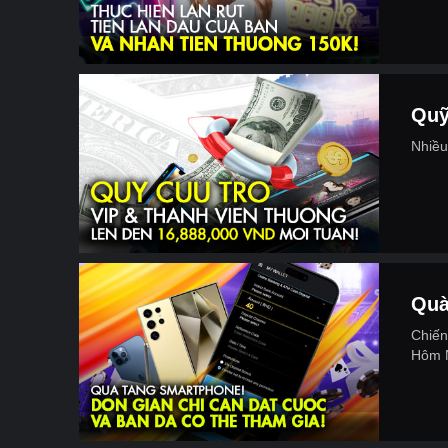
Quy
Nhiề
Qua
Chiế
Hôm 