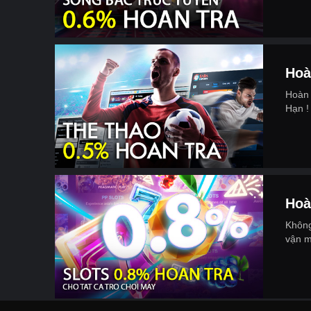
Hoà
Hoàn 
Hạn !
Hoà
Không
vận 