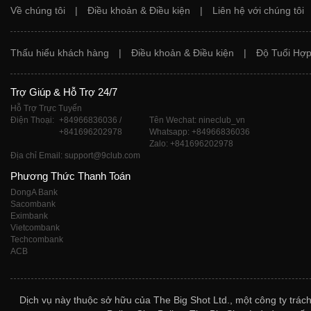
Về chúng tôi
|
Điều khoản & Điều kiện
|
Liên hệ với chúng tôi
Thấu hiểu khách hàng
|
Điều khoản & Điều kiện
|
Độ Tuổi Hợp
Trợ Giúp & Hỗ Trợ 24/7
Hỗ Trợ Trực Tuyến
Điện Thoại:
+84966836036 /
Tên Wechat: nineclub_vn
+841696202978
Whatsapp: +84966836036
Zalo: +841696202978
Địa chỉ Email: support@9club.com
Phương Thức Thanh Toán
DongA Bank
Sacombank
Eximbank
Vietcombank
Techcombank
ACB
Dịch vụ này thuộc sở hữu của The Big Shot Ltd., một công ty trác