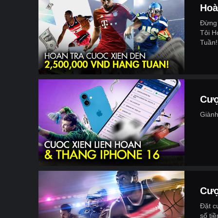
Hoa
Đừng
Tôi H
Tuần!
Cươ
Giành
Cượ
Đặt c
số tiề