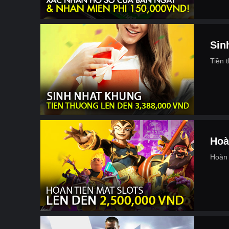
Sin
Tiền
Hoà
Hoàn