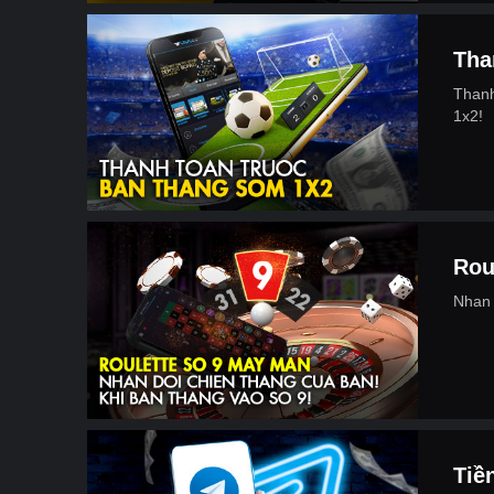
Tha
Thanh
1x2!
Rou
Nhan Đ
Tiề