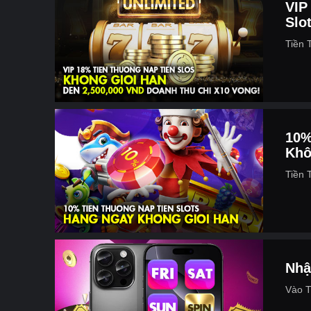
VIP
Slo
Tiền
10% 
Khô
Tiền
Nhâ
Vào T