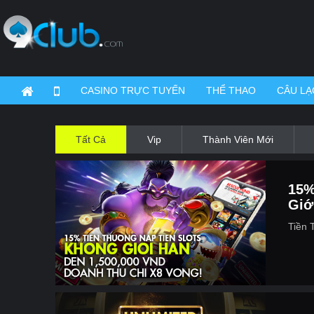
CASINO TRỰC TUYẾN
THỂ THAO
CÂU LẠ
Tất Cả
Vip
Thành Viên Mới
15%
Giớ
Tiền