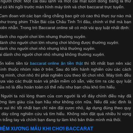
người chơi: Một cái đầu lạnh và một cái mặt luôn đóng băng là thứ
i có khi ngồi trước màn hình máy tính và chơi baccarat trực tuyến.
Cam đoan với các bạn rằng chẳng bao giờ có cao thủ thực sự nào mà
như trong phim Thần Bài của Châu Tinh Trì đâu, chính vì thế mà bạn
kiên nhẫn. Trong trò Baccarat online sẽ có một vài quy luật nhất định:
dành cho người chơi lớn nhưng thường xuyên.
dành cho người chơi lớn nhưng chơi không được thường xuyên.
dành cho người chơi nhỏ nhưng khá thường xuyên.
ại dành cho người chơi nhỏ nhưng không thường xuyên.
n kiếm tiền từ
baccarat online ăn tiền thật
thì tốt nhất bạn nên xác
mình thuộc nhóm nào ở trên. Sau đó tiến hành nghiên cứu các cách
êng mình, chơi nhỏ thì phải nghiên cứu theo lối chơi nhỏ. Máy tính đều
ựa vào các thuật toán và phần mềm có sẵn, việc tìm ra các quy luật
ủa nó là đều hoàn toàn có thể nếu như bạn chịu khó tìm hiểu.
Người ta nói lòng tham của con người là vô đáy chính điều này đã
ờng làm giàu của bạn hầu như không còn nữa. Nếu đã xác định là
o vui thì tốt nhất bạn chỉ nên đặt cược nhỏ, áp dụng đúng theo quy
 dày công nghiên cứu và tìm hiểu. Không nên đặt quá nhiều hi vọng
n trắng tay và chính bạn đang tự làm khó bản thân mình mà thôi.
HIỆM XƯƠNG MÁU KHI CHƠI BACCARAT