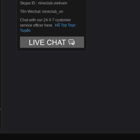
Skype ID : nineclub.vietnam
Tên Wechat: nineclub_vn
Chat with our 24 X 7 customer
service officer here.
Hỗ Trợ Trực
Tuyến