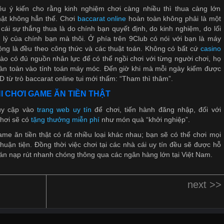
ều ý kiến cho rằng kinh nghiệm chơi càng nhiều thì thua càng lớn
hật không hẳn thế. Chơi
baccarat online
hoàn toàn không phải là một
, cái sự thắng thua là do chính bạn quyết định, do kinh nghiệm, do lối
 lý của chính bạn mà thôi. Ở phía trên 9Club có nói với bạn là máy
ng là đều theo công thức và các thuật toán. Không có bất cứ
casino
ào có đủ nguồn nhân lực để có thể ngồi chơi với từng người chơi, họ
àn toàn vào tính toán máy móc. Đến giờ khi mà mỗi ngày kiếm được
D từ trò baccarat online tui mới thấm: “Tham thì thâm”.
I CHƠI GAME ĂN TIỀN THẬT
uy cập vào
trang web uy tín
để chơi, tiến hành đăng nhập, đối với
hơi sẽ có
tặng thưởng miễn phí
như món quà “khởi nghiệp”.
ame ăn tiền thật có rất nhiều loại khác nhau; bạn sẽ có thể chơi mọi
 thuận tiện. Đồng thời việc chơi tại các nhà cái uy tín đều sẽ được hỗ
oán nạp rút nhanh chóng thông qua các ngân hàng lớn tại Việt Nam.
next >>