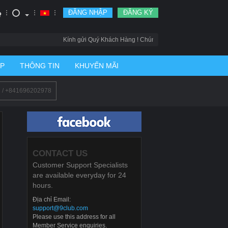
ĐĂNG NHẬP
ĐĂNG KÝ
Kính gửi Quý Khách Hàng ! Chúng tôi đang trải nghiệm chương tr
IP
THÔNG TIN
KHUYẾN MÃI
 / +841696202978
CONTACT US
Customer Support Specialists
are available everyday for 24
hours.
Địa chỉ Email:
support@9club.com
Please use this address for all
Member Service enquiries.