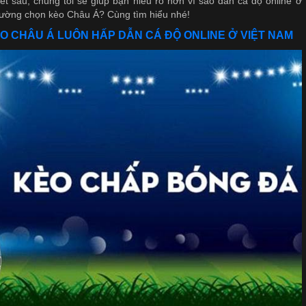
iết sau, chúng tôi sẽ giúp bạn hiểu rõ hơn vì sao dân cá độ online ở
ường chọn kèo Châu Á? Cùng tìm hiểu nhé!
O CHÂU Á LUÔN HẤP DẪN CÁ ĐỘ ONLINE Ở VIỆT NAM