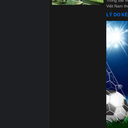
Trong bài v
Việt Nam th
LÝ DO KÈ