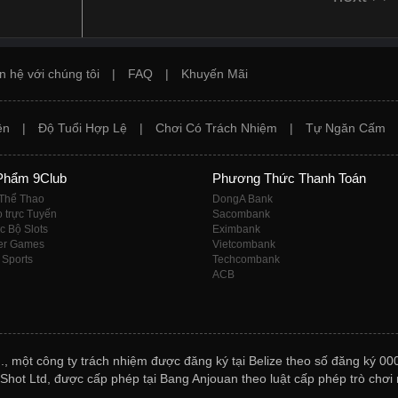
n hệ với chúng tôi
|
FAQ
|
Khuyến Mãi
ện
|
Độ Tuổi Hợp Lệ
|
Chơi Có Trách Nhiệm
|
Tự Ngăn Cấm
Phẩm 9Club
Phương Thức Thanh Toán
Thể Thao
DongA Bank
 trực Tuyến
Sacombank
c Bộ Slots
Eximbank
r Games
Vietcombank
l Sports
Techcombank
ACB
., một công ty trách nhiệm được đăng ký tại Belize theo số đăng ký 000
ig Shot Ltd, được cấp phép tại Bang Anjouan theo luật cấp phép trò chơ