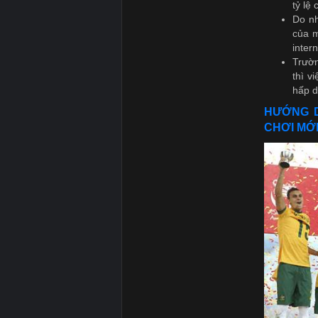
tỷ lệ
Do nh
của m
inter
Trườn
thì v
hấp d
HƯỚNG 
CHƠI MỚ