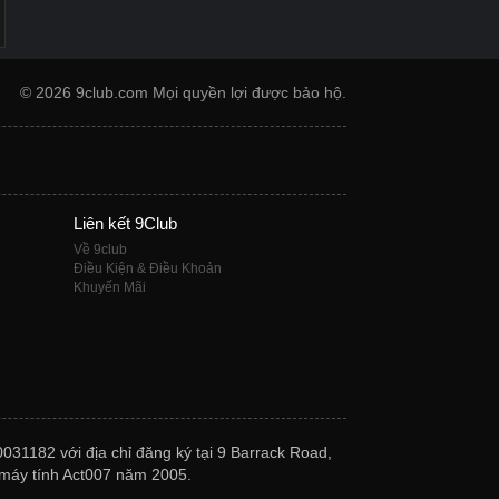
© 2026 9club.com Mọi quyền lợi được bảo hộ.
Liên kết 9Club
Về 9club
Điều Kiện & Điều Khoản
Khuyến Mãi
031182 với địa chỉ đăng ký tại 9 Barrack Road,
i máy tính Act007 năm 2005.