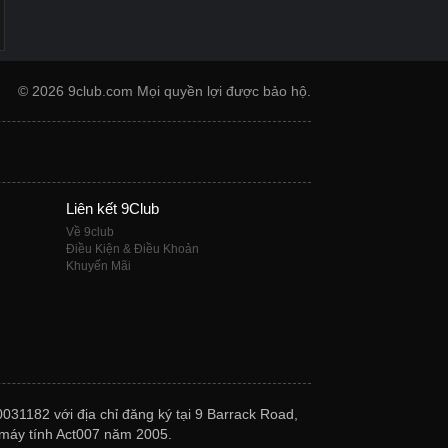
© 2026 9club.com Mọi quyền lợi được bảo hộ.
Liên kết 9Club
Về 9club
Điều Kiện & Điều Khoản
Khuyến Mãi
031182 với địa chỉ đăng ký tại 9 Barrack Road,
i máy tính Act007 năm 2005.