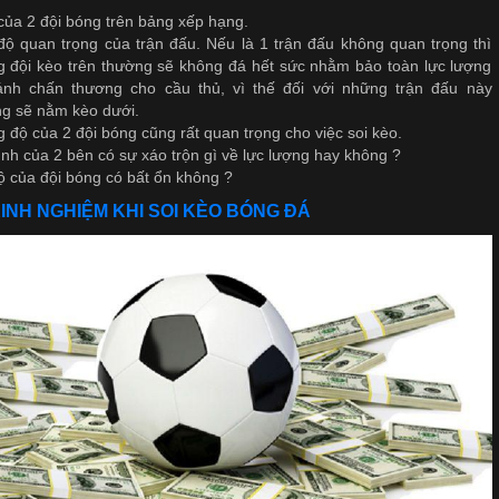
í của 2 đội bóng trên bảng xếp hạng.
ộ quan trọng của trận đấu. Nếu là 1 trận đấu không quan trọng thì
 đội kèo trên thường sẽ không đá hết sức nhằm bảo toàn lực lượng
ánh chấn thương cho cầu thủ, vì thế đối với những trận đấu này
g sẽ nằm kèo dưới.
 độ của 2 đội bóng cũng rất quan trọng cho việc soi kèo.
ình của 2 bên có sự xáo trộn gì về lực lượng hay không ?
ộ của đội bóng có bất ổn không ?
INH NGHIỆM KHI SOI KÈO BÓNG ĐÁ