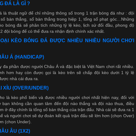
 ĐÁ LÀ GÌ ?
 là thuật ngữ để chỉ những thông số trong 1 trận bóng đá như : đội
 số bàn thắng, số bàn thắng trong hiệp 1, tổng số phạt góc…Những
èo bóng đá sẽ phân tích những tỷ lệ kèo, lịch sử đối đầu, phong độ
a 2 đội bóng để có thể đưa ra nhận định chính xác nhất.
OẠI KÈO BÓNG ĐÁ ĐƯỢC NHIỀU NHIỀU NGƯỜI CHƠI
HÂU Á (HANDICAP)
y đa phần được người Châu Á và đặc biệt là Việt Nam chơi rất nhiều.
nh hơn hay còn được gọi là kèo trên sẽ chấp đội kèo dưới 1 tỷ lệ
ược nhà cái đưa ra.
ÀI XỈU (OVER/UNDER)
o là kèo phổ biến và được nhiều người chơi nhất hiện nay, đối với
y bạn không cần quan tâm đến đội nào thắng và đội nào thua, điều
m ở đây chính là tổng số bàn thắng của trận đấu. Nhà cái sẽ đưa ra 1
hể và người chơi sẽ dự đoán kết quả trận đấu sẽ lớn hơn (chọn Over)
n (chọn Under).
HÂU ÂU (1X2)