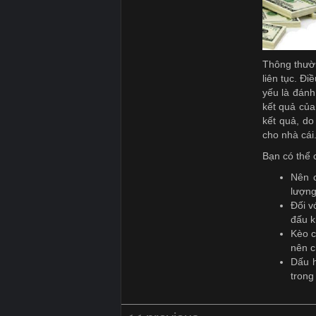
Thông thườn
liên tục. Đ
yếu là đánh
kết quả của
kết quả, do
cho nhà cái
Bạn có thể 
Nên 
lượng
Đối v
đấu k
Kèo c
nên c
Dấu h
trong