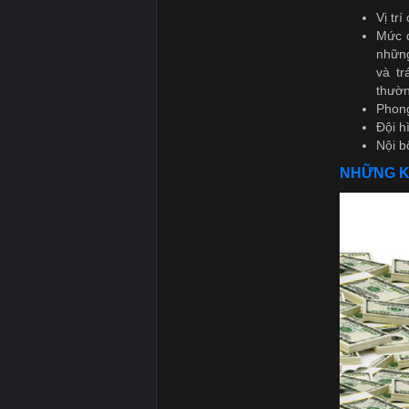
Vị tr
Mức đ
những
và tr
thườn
Phong
Đội h
Nội b
NHỮNG K