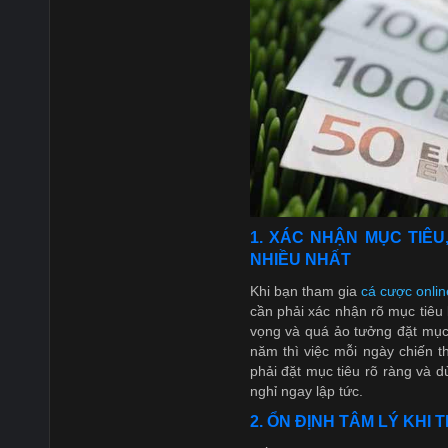
1. XÁC NHẬN MỤC TIÊU
NHIỀU NHẤT
Khi bạn tham gia
cá cược onlin
cần phải xác nhận rõ mục tiêu 
vọng và quá ảo tưởng đặt mục 
năm thì việc mỗi ngày chiến t
phải đặt mục tiêu rõ ràng và d
nghỉ ngay lập tức.
2. ỔN ĐỊNH TÂM LÝ KHI