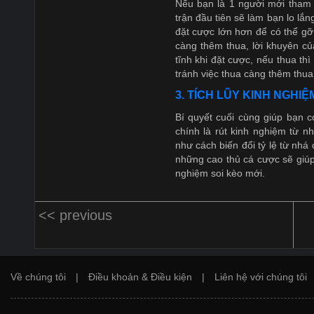
Nếu bạn là 1 người mới tham
trận đầu tiên sẽ làm bạn lo lắ
đặt cược lớn hơn để có thể gỡ
càng thêm thua, lời khuyên củ
tĩnh khi đặt cược, nếu thua th
tránh việc thua càng thêm thua
3. TÍCH LŨY KINH NGH
Bí quyết cuối cùng giúp bạn c
chính là rút kinh nghiệm từ n
như cách biến đổi tỷ lệ từ nh
những cao thủ cá cược sẽ giú
nghiệm soi kèo mới.
<< previous
Về chúng tôi
|
Điều khoản & Điều kiện
|
Liên hệ với chúng tôi