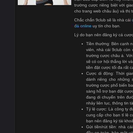
trường cược riêng biệt với gi
cho trang web châu âu) và thị 
Chắc chắn 9club sẽ là nhà cái
đá online
uy tín cho bạn.
Lý do bạn nên đăng ký cá cược 
Tiền thưởng: Bên cạnh n
viên, nhà cái 9club còn 
trường cược châu á. Với 
sẽ có cơ hội thắng lời và
tiền đặt cược tối đa rất 
Cược di động: Thời gia
dành riêng cho những 
trường cược phổ biến ba
sàng hỗ trợ bạn đặt cược
đang di chuyển trên đườ
nhảy liên tục, thông tin t
Tỷ lệ cược: Là công ty đ
cung cấp cho bạn tỉ lệ 
bạn nên đăng ký tài khoả
Gửi tiền/rút tiền: nhà c
đều an toàn, bảo mật và