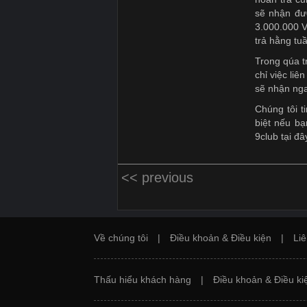
sẽ nhận đượ
3.000.000 VN
trả hằng tu
Trong qúa tr
chỉ việc liê
sẽ nhận nga
Chúng tôi t
biệt nếu bạn
9club tại đ
<< previous
Về chúng tôi
|
Điều khoản & Điều kiện
|
Liê
Thấu hiểu khách hàng
|
Điều khoản & Điều ki