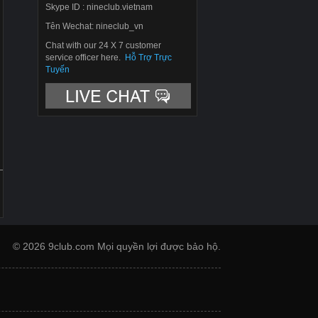
Skype ID : nineclub.vietnam
Tên Wechat: nineclub_vn
Chat with our 24 X 7 customer
service officer here.
Hỗ Trợ Trực
Tuyến
© 2026 9club.com Mọi quyền lợi được bảo hộ.