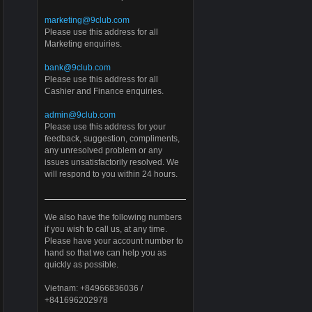
marketing@9club.com
Please use this address for all
Marketing enquiries.
bank@9club.com
Please use this address for all
Cashier and Finance enquiries.
admin@9club.com
Please use this address for your
feedback, suggestion, compliments,
any unresolved problem or any
issues unsatisfactorily resolved. We
will respond to you within 24 hours.
We also have the following numbers
if you wish to call us, at any time.
Please have your account number to
hand so that we can help you as
quickly as possible.
Vietnam: +84966836036 /
+841696202978