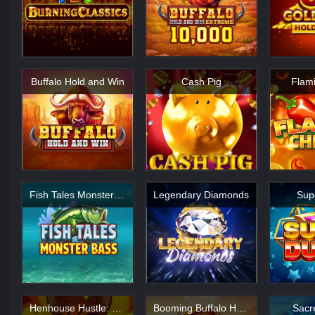
Buffalo Hold and Win
Cash Pig
Flami
Fish Tales Monster Bass
Legendary Diamonds
Sup
Henhouse Hustle: Hold and Win
Booming Buffalo Hold and Win Extreme 25,000
Sacr