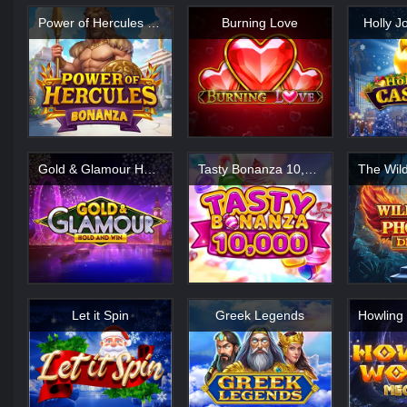
Power of Hercules Bonanza
Burning Love
Holly J
Gold & Glamour Hold and Win
Tasty Bonanza 10,000
Let it Spin
Greek Legends