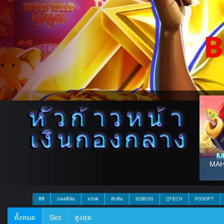
MAH
พีพี
แพลตินั่ม
มรกต
ทับทิม
918KISS
QTECH
PGSOFT
ทั้งหมด
Slot
สูงสุด