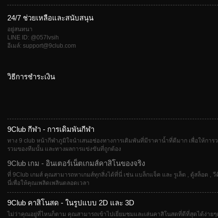
24/7 ช่วยเหลือและสนับสนุน
อยู่สนทนา
LINE ID: @057lvsih
อีเมล์: support@9club.com
วิธีการชำระเงิน
9Club กีฬา - การเดิมพันกีฬา
ทาง 9 club หน้ากีฬาภูมิใจนำเสนอช่องทางการเดิมพันที่มีราคาน้ำที่ดีมาก เพื่อให้การว
รวมของทีมนั้น และทางผลการแข่งขันที่ถูกต้อง
9Club เกม - อินเตอร์เน็ตเกมส์คาสิโนของจริง
ที่ 9Club เกมส์ คุณสามารถหาเกมส์ทุกสิ่งได้ที่นี่ เช่น แบล็กแจ็ค และ รูเล็ต , ตู้สล็อต
นี่เพื่อให้คุณเพลิดเพลินตลอดเวลา
9Club คาสิโนสด - ในรูปแบบ 2D และ 3D
ไม่ว่าคุณอยู่ที่ไหนก็ตาม คุณสามารถเข้าไปเยี่ยมชมและเล่นคาสิโนสดที่ดีที่สุดได้ง่า