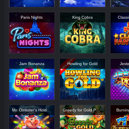
Paris Nights
King Cobra
Classi
Jam Bonanza
Howling for Gold
Jest
Mr. Oinkster's Hold and Win
Greedy for Gold Power Hit
Burnin