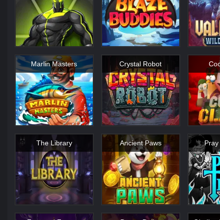
Marlin Masters
Crystal Robot
Coo
The Library
Ancient Paws
Pray