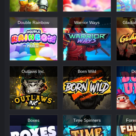
Double Rainbow
Warrior Ways
Gladia
Outlaws Inc.
Born Wild
Do
Boxes
Time Spinners
Fore