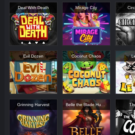
Deal With Death
Mirage City
Circ
Evil Dozen
Coconut Chaos
L
Grinning Harvest
Belle the Blade Hunter
Th