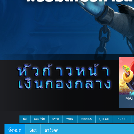
MAH
พีพี
แพลตินั่ม
มรกต
ทับทิม
918KISS
QTECH
PGSOFT
ทั้งหมด
Slot
อาร์เคด