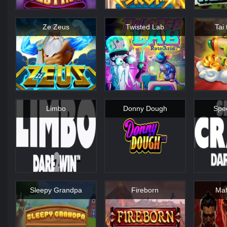
Ze Zeus
Twisted Lab
Tai
Limbo
Donny Dough
Spe
Sleepy Grandpa
Fireborn
Maf