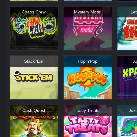
Chaos Crew
Mystery Motel
Let
Stack 'Em
Hop'n'Pop
X
Cash Quest
Tasty Treats
Jok