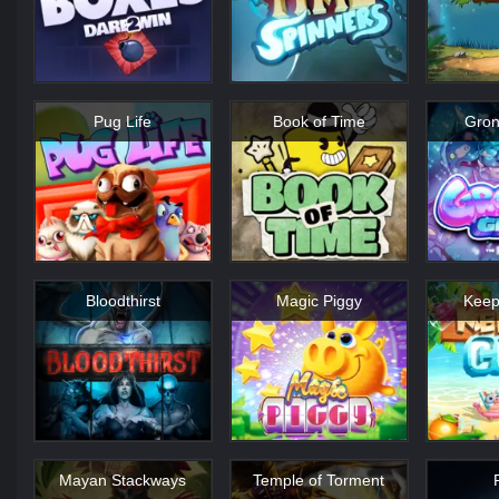
Pug Life
Book of Time
Gron
Bloodthirst
Magic Piggy
Keep
Mayan Stackways
Temple of Torment