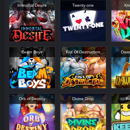
Immortal Desire
Twenty-one
Xm
Beam Boys
Fist Of Destruction
Dawn
Orb of Destiny
Divine Drop
K