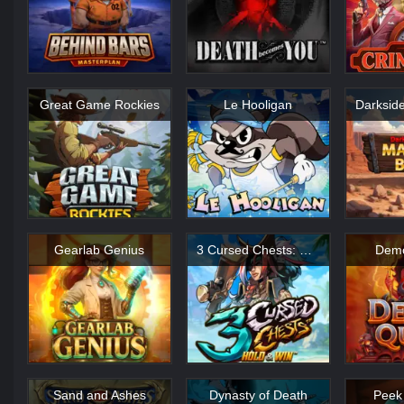
Great Game Rockies
Le Hooligan
Gearlab Genius
3 Cursed Chests: Hold & Win
Dem
Sand and Ashes
Dynasty of Death
Peek