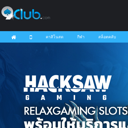
คาสิโนสด
กีฬา
สล็อตคลับ