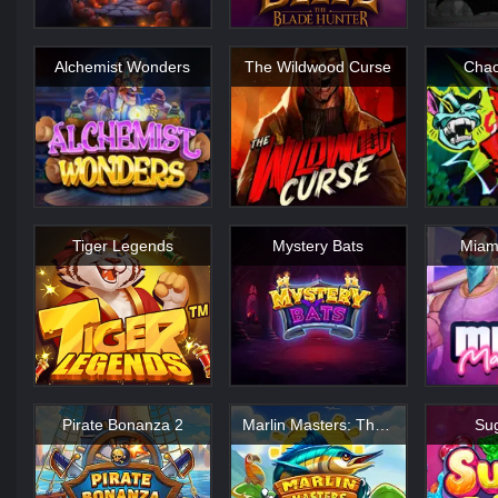
Alchemist Wonders
The Wildwood Curse
Chao
Tiger Legends
Mystery Bats
Miam
Pirate Bonanza 2
Marlin Masters: The Big Haul
Sug