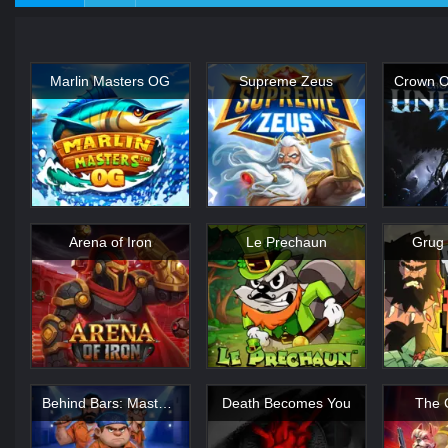
Marlin Masters OG
Supreme Zeus
Arena of Iron
Le Prechaun
Grug 
Behind Bars: Masterplan
Death Becomes You
The 