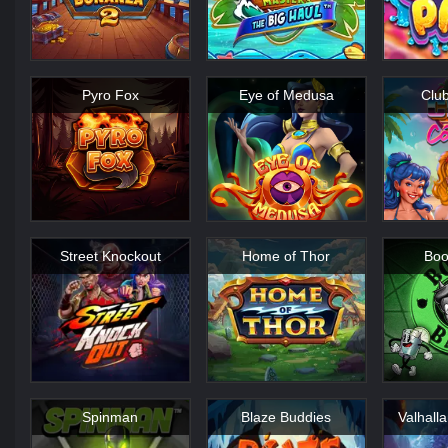
Pyro Fox
Eye of Medusa
Clu
Street Knockout
Home of Thor
Boo
Spinman
Blaze Buddies
Valhalla