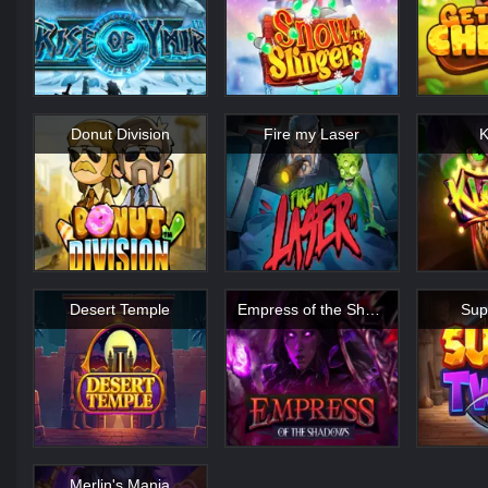
Donut Division
Fire my Laser
K
Desert Temple
Empress of the Shadows
Sup
Merlin's Mania