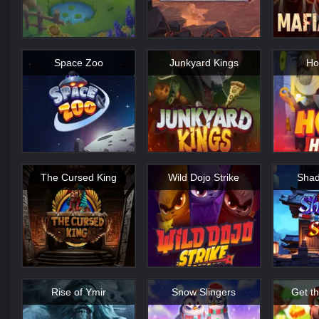
Space Zoo
Junkyard Kings
Ho
The Cursed King
Wild Dojo Strike
Shad
Rise of Ymir
Snow Slingers
Get t